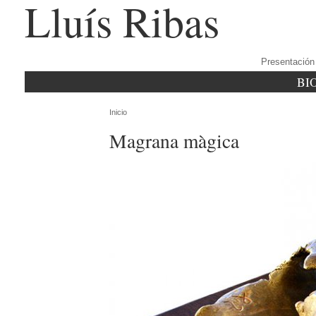
Lluís Ribas
Presentación
BI
Inicio
Magrana màgica