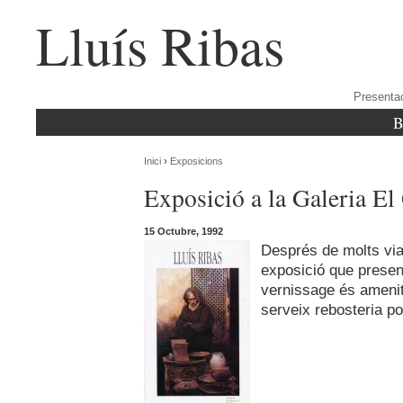
Lluís Ribas
Presenta
B
Inici
›
Exposicions
Exposició a la Galeria El
15 Octubre, 1992
Després de molts via
exposició que presen
vernissage és amenit
serveix rebosteria p