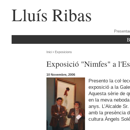
Lluís Ribas
Presenta
B
Inici
›
Exposicions
Exposició "Nimfes" a l'Es
10 Novembre, 2006
Presento la col·lec
exposició a la Gal
Aquesta sèrie de q
en la meva neboda 
anys. L’Alcalde Sr.
amb la presència de
cultura Àngels Solé