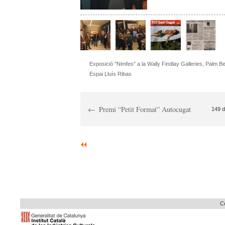
Exposició "Nimfes" a la Wally Findlay Galleries, Palm B
Espai Lluís Ribas
Premi “Petit Format” Autocugat
149 d
Co