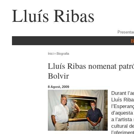
Lluís Ribas
Presenta
B
Inici
›
Biografia
Lluís Ribas nomenat patró
Bolvir
8 Agost, 2009
Durant l’a
Lluís Riba
l’Esperanç
d’aquesta
a l’artist
cultural d
l’oferimen