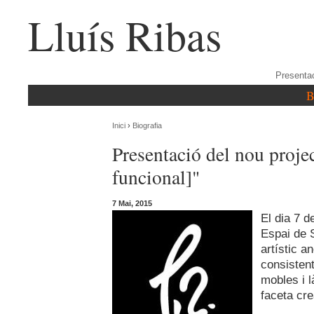
Lluís Ribas
Presenta
B
Inici
›
Biografia
Presentació del nou proj
funcional]"
7 Mai, 2015
El dia 7 d
Espai de 
artístic a
consistent
mobles i 
faceta cr