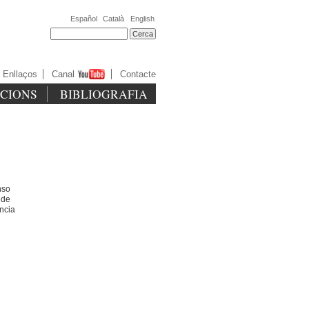
Español
Català
English
Enllaços
Canal
Contacte
ICIONS
BIBLIOGRAFIA
nso
 de
ència