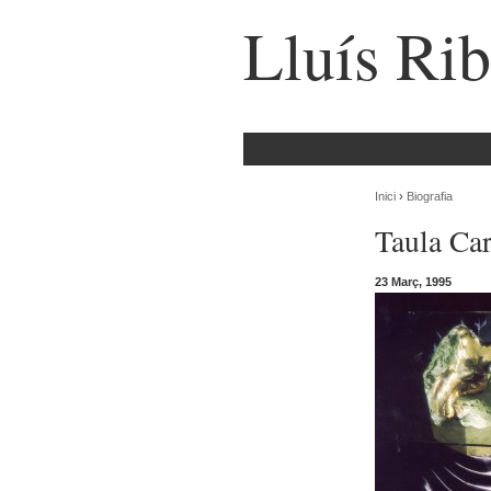
Lluís Rib
Inici
›
Biografia
Taula Car
23 Març, 1995