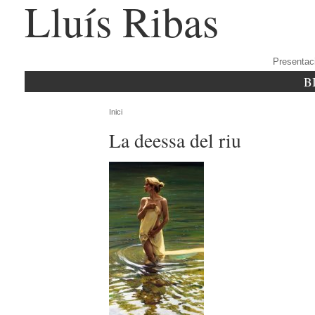
Lluís Ribas
Presentac
B
Inici
La deessa del riu