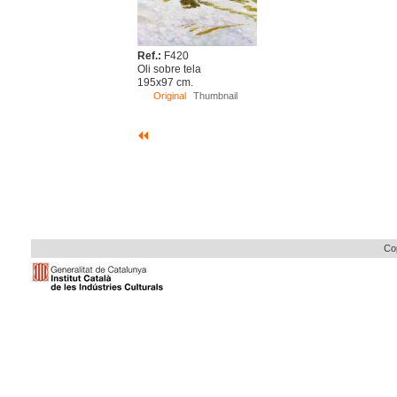
Ref.:
F420
Oli sobre tela
195x97 cm.
Original
Thumbnail
Cop