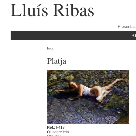
Lluís Ribas
Presentac
B
Inici
Platja
Ref.:
F419
Oli sobre tela