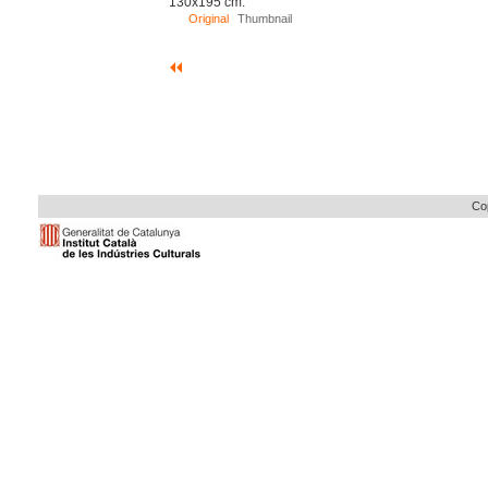
130x195 cm.
Original
Thumbnail
Cop