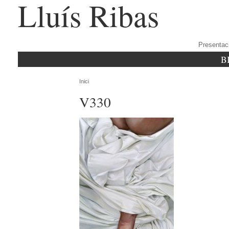
Lluís Ribas
Presentac
B
Inici
V330