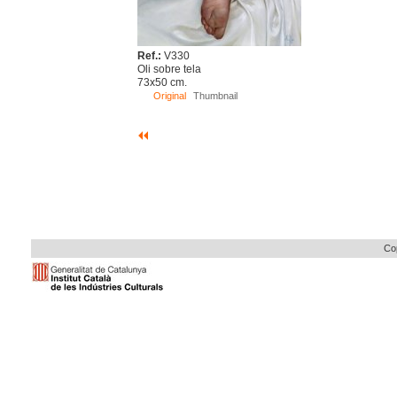
Ref.:
V330
Oli sobre tela
73x50 cm.
Original
Thumbnail
Cop