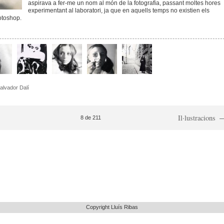
aspirava a fer-me un nom al món de la fotografia, passant moltes hores
experimentant al laboratori, ja que en aquells temps no existien els
otoshop.
alvador Dalí
Il·lustracions
8 de 211
Copyright Lluís Ribas