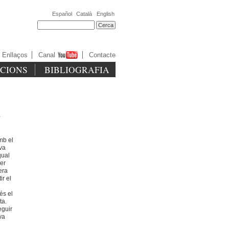
Español
Català
English
Enllaços
Canal
Contacte
ICIONS
BIBLIOGRAFIA
t
mb el
 va
qual
per
era
ir el
és el
ta.
eguir
va