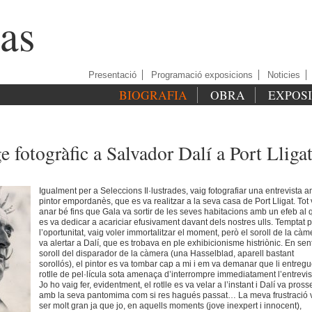
as
Presentació
Programació exposicions
Noticies
BIOGRAFIA
OBRA
EXPOS
e fotogràfic a Salvador Dalí a Port Lliga
Igualment per a Seleccions Il·lustrades, vaig fotografiar una entrevista a
pintor empordanès, que es va realitzar a la seva casa de Port Lligat. Tot
anar bé fins que Gala va sortir de les seves habitacions amb un efeb al 
es va dedicar a acariciar efusivament davant dels nostres ulls. Temptat 
l’oportunitat, vaig voler immortalitzar el moment, però el soroll de la càm
va alertar a Dalí, que es trobava en ple exhibicionisme histriònic. En sent
soroll del disparador de la càmera (una Hasselblad, aparell bastant
sorollós), el pintor es va tombar cap a mi i em va demanar que li entregu
rotlle de pel·lícula sota amenaça d’interrompre immediatament l’entrevis
Jo ho vaig fer, evidentment, el rotlle es va velar a l’instant i Dalí va pross
amb la seva pantomima com si res hagués passat… La meva frustració 
ser molt gran ja que jo, en aquells moments (jove inexpert i innocent),