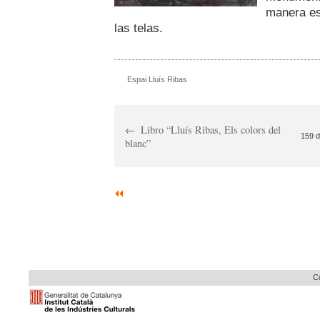
manera es
las telas.
Espai Lluís Ribas
Libro “Lluís Ribas, Els colors del
159 d
blanc”
Co