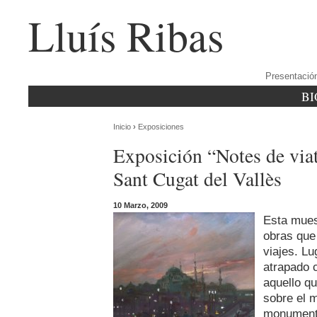
Lluís Ribas
Presentació
BI
Inicio
›
Exposiciones
Exposición “Notes de viat
Sant Cugat del Vallès
10 Marzo, 2009
Esta mues
obras que 
viajes. L
atrapado 
aquello q
sobre el 
monumento