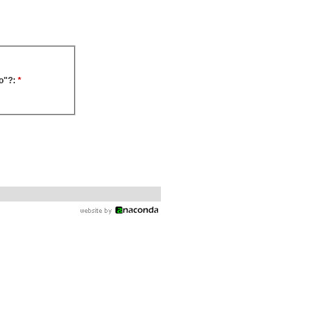
io"?:
*