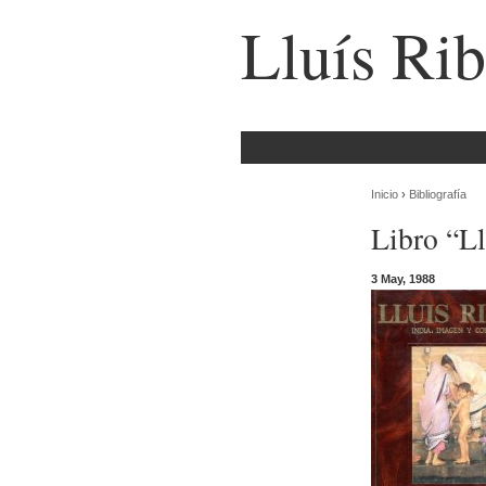
Lluís Rib
Inicio
›
Bibliografía
Libro “Ll
3 May, 1988