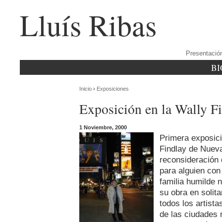
Lluís Ribas
Presentació
BI
Inicio
›
Exposiciones
Exposición en la Wally F
1 Noviembre, 2000
Primera exposici
Findlay de Nueva
reconsideración d
para alguien con
familia humilde 
su obra en solit
todos los artista
de las ciudades