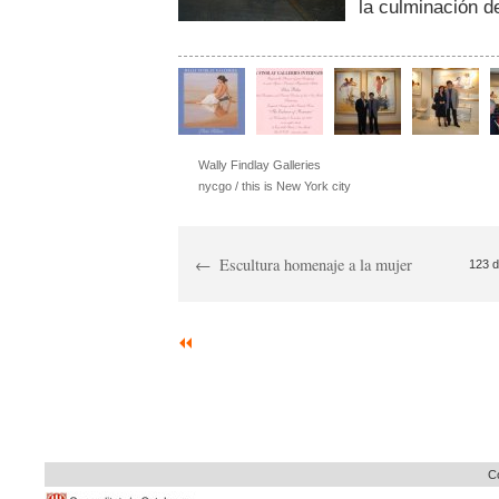
la culminación d
Wally Findlay Galleries
nycgo / this is New York city
Escultura homenaje a la mujer
123 d
Co