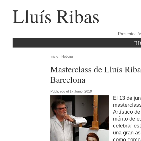
Lluís Ribas
Presentació
BI
Inicio
›
Noticias
Masterclass de Lluís Riba
Barcelona
Publicado el 17 Junio, 2019
El 13 de jun
masterclass
Artístico de
mérito de es
celebrar es
una gran as
como compañ