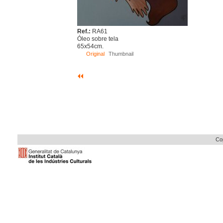
Ref.:
RA61
Óleo sobre tela
65x54cm.
Original
Thumbnail
Cop