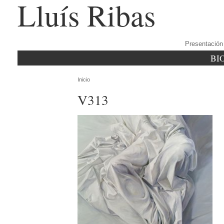
Lluís Ribas
Presentación
BI
Inicio
V313