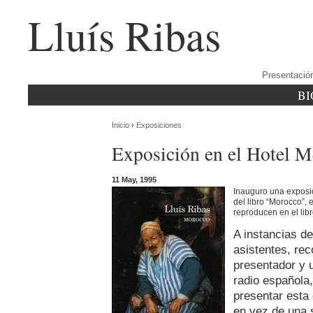
Lluís Ribas
Presentació
BI
Inicio
›
Exposiciones
Exposición en el Hotel Me
11 May, 1995
Inauguro una exposic
del libro “Morocco”, 
reproducen en el libr
A instancias d
asistentes, rec
presentador y 
radio española
presentar esta 
en vez de una 